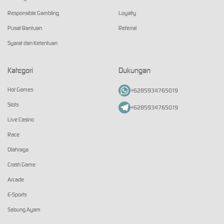
Responsible Gambling
Loyalty
Pusat Bantuan
Referral
Syarat dan Ketentuan
Kategori
Dukungan
Hot Games
+6285934765019
Slots
+6285934765019
Live Casino
Race
Olahraga
Crash Game
Arcade
E-Sports
Sabung Ayam