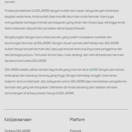
pemain.
Proses pendaftaran di DOLAR88 sangat mudah dan cepat, hanya dengan beberapa
langkah sederhana, Anda sudah bisa memiliki akun dan mulai bermain. Kami juga
menyediakan berbagai metode pembayaran yang aman dan terpercaya, sehingga Anda
bisa melakukan deposit dan penarikan dana tanpa khawatir.
Bergabunglah dengan komunitas pemain yang sudah merasakan manfaat dan
keuntungan bermain di DOLAR88. Dengan ribuan pemain aktif setiap hari, DOLAR88
bukan hanya tempat bermain slot, tapi juga tempat berkumpulnya para penggemar slot
dari berbagai penjuru. Temukan teman baru, tukar strategi, dan nikmati keseruan bermain
bersama komunitas DOLAR88.
DOLAR88 adalah pilihan terbaik bagi Anda yang mencari situs
slot88
dengan permainan
terlengkap dan peluang menang yang tinggi. Dengan teknologi canggih, keamanan
terjamin, bonus melimpah, dan pelayanan prima, DOLAR88 siap memberikan pengalaman
bermain slot yang tak terlupakan. Daftarkan diri Anda sekarang dan rasakan sensasi
kemenangan di setiap putaran hanya di DOLAR88!
Kebijaksanaan
Platform
Tentang DOLAR88
Promosi